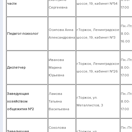
части
шоссе, 19, кабинет №54
Сергеевна
17.00
Пн.-Пт
Осипова Анна
г.Торжок, Ленинградское
Педагог-психолог
8.00-
Александровна
шоссе, 19, кабинет №3
16.00
Иванова
Пн.-Пт
г.Торжок, Ленинградское
Диспетчер
Марина
8.00-
шоссе, 19, кабинет №26
Юрьевна
17.00
Заведующая
Ламова
Пн.-Пт
г.Торжок, ул.
хозяйством
Татьяна
8.00-
Металлистов, 3
общежития №2
Васильевна
17.00
Соколова
Пн.-Пт
Заведующая
г.Торжок, ул.