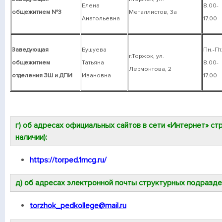
Елена
8.00-
общежитием №3
Металлистов, 3а
Анатольевна
17.00
Заведующая
Бушуева
Пн.-Пт
г.Торжок, ул.
общежитием
Татьяна
8.00-
Лермонтова, 2
отделения ЗШ и ДПИ
Ивановна
17.00
г) об адресах официальных сайтов в сети «Интернет» ст
наличии):
https://torped.1mcg.ru/
д) об адресах электронной почты структурных подраздел
torzhok_pedkollege@mail.ru