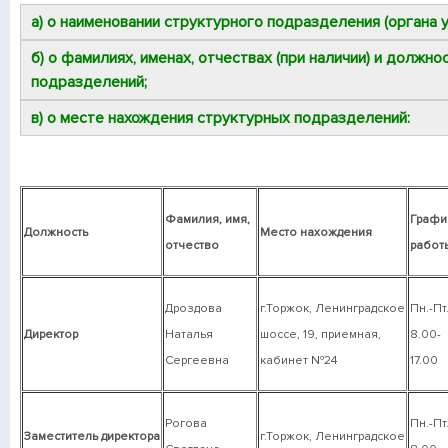
а) о наименовании структурного подразделения (органа у
б) о фамилиях, именах, отчествах (при наличии) и должн
подразделений;
в) о месте нахождения структурных подразделений:
Фамилия, имя,
Графи
Должность
Место нахождения
отчество
работ
Дроздова
г.Торжок, Ленинградское
Пн.-Пт
Директор
Наталья
шоссе, 19, приемная,
8.00-
Сергеевна
кабинет №24
17.00
Рогова
Пн.-Пт
Заместитель директора
г.Торжок, Ленинградское