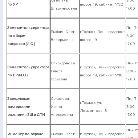
Светлана
8.00-
по УР
шоссе, 19, кабинет №22
Владимировна
17.00
Заместитель директора
Пн.-Пт
Рыбкин Олег
г.Торжок, Ленинградское
по общим
8.00-
Валерьевич
шоссе, 19
вопросам (И.О.)
17.00
Спиридонова
Пн.-Пт
Заместитель директора
г.Торжок, Ленинградское
Олеся
8.00-
по ВР (И.О.)
шоссе, 19, кабинет №16
Юрьевна
17.00
Заведующая
Соколова
Пн.-Пт
г.Торжок, ул.
мастерскими
Ирина
8.00-
Лермонтова, 6
отделения ЗШ и ДПИ
Алексеевна
17.00
Пн.-Пт
Инженер по охране
Рыбкин Олег
г.Торжок, Ленинградское