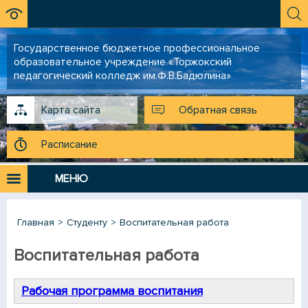
Государственное бюджетное профессиональное
образовательное учреждение «Торжокский
педагогический колледж им.Ф.В.Бадюлина»
Карта сайта
Обратная связь
Расписание
МЕНЮ
Главная
Студенту
Воспитательная работа
Воспитательная работа
Рабочая программа воспитания