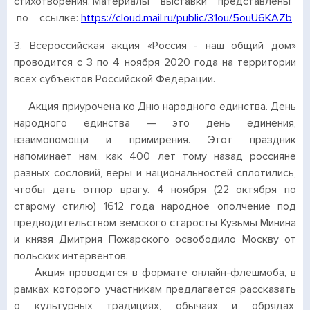
стихотворения. Материалы выставки представлены
по ссылке:
https://cloud.mail.ru/public/31ou/5ouU6KAZb
3. Всероссийская акция «Россия - наш общий дом»
проводится с 3 по 4 ноября 2020 года на территории
всех субъектов Российской Федерации.
Акция приурочена ко Дню народного единства. День
народного единства — это день единения,
взаимопомощи и примирения. Этот праздник
напоминает нам, как 400 лет тому назад россияне
разных сословий, веры и национальностей сплотились,
чтобы дать отпор врагу. 4 ноября (22 октября по
старому стилю) 1612 года народное ополчение под
предводительством земского старосты Кузьмы Минина
и князя Дмитрия Пожарского освободило Москву от
польских интервентов.
Акция проводится в формате онлайн-флешмоба, в
рамках которого участникам предлагается рассказать
о культурных традициях, обычаях и обрядах,