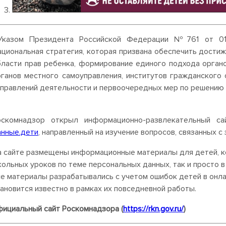
казом Президента Российской Федерации №761 от 01.0
ациональная стратегия, которая призвана обеспечить дост
бласти прав ребенка, формирование единого подхода орган
рганов местного самоуправления, институтов гражданского
аправлений деятельности и первоочередных мер по решению 
оскомнадзор открыл информационно-развлекательный 
анные.дети
, направленный на изучение вопросов, связанных 
а сайте размещены информационные материалы для детей, ко
ольных уроков по теме персональных данных, так и просто 
се материалы разрабатывались с учетом ошибок детей в онл
ановится известно в рамках их повседневной работы.
фициальный сайт Роскомнадзора (
https://rkn.gov.ru/
)