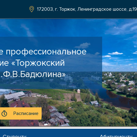
172003, г. Торжок, Ленинградское шоссе, д.19
е профессиональное
ие «Торжокский
.Ф.В.Бадюлина»
Расписание
Студенту
Абитуриенту