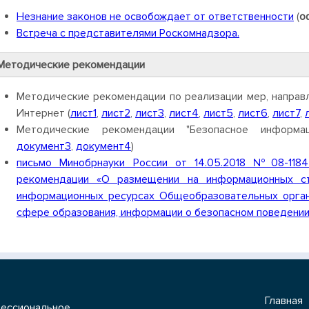
Незнание законов не освобождает от ответственности
(
о
Встреча с представителями Роскомнадзора.
Методические рекомендации
Методические рекомендации по реализации мер, направ
Интернет (
лист1
,
лист2
,
лист3
,
лист4
,
лист5
,
лист6
,
лист7
,
Методические рекомендации "Безопасное информац
документ3
,
документ4
)
письмо Минобрнауки России от 14.05.2018 №08-118
рекомендации «О размещении на информационных ст
информационных ресурсах Общеобразовательных орган
сфере образования, информации о безопасном поведении 
Главная
ессиональное