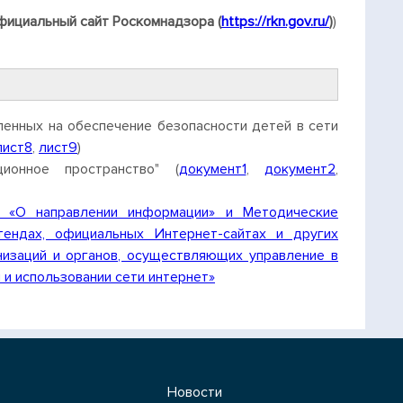
фициальный сайт Роскомнадзора (
https://rkn.gov.ru/
)
)
ленных на обеспечение безопасности детей в сети
лист8
,
лист9
)
ионное пространство" (
документ1
,
документ2
,
4 «О направлении информации» и Методические
ендах, официальных Интернет-сайтах и других
изаций и органов, осуществляющих управление в
и использовании сети интернет»
Новости