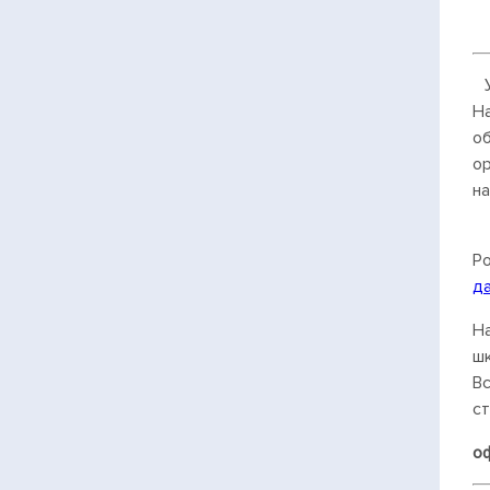
У
Н
о
о
н
Р
д
Н
шк
В
ст
о